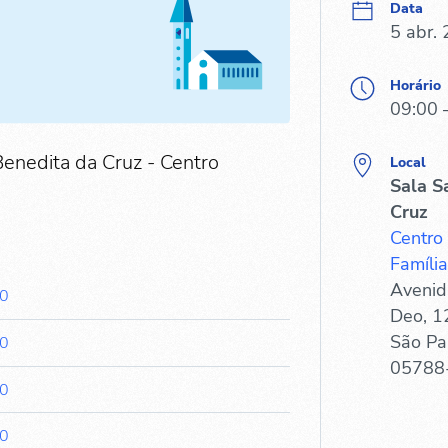
Data
5 abr.
Horário
09:00 
Benedita da Cruz - Centro
Local
Sala S
Cruz
Centro
Família
Avenid
00
Deo, 1
São Pa
00
05788
00
00