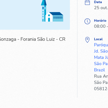
Data
25 out
Horário
08:00 
Gonzaga - Forania São Luiz - CR
Local
Paróqu
Jd. São
Mata Jú
São Pau
Brazil
Rua An
São Pa
05812