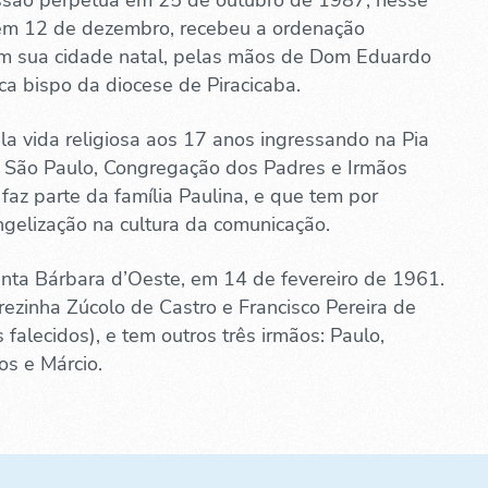
issão perpétua em 25 de outubro de 1987, nesse
m 12 de dezembro, recebeu a ordenação
 em sua cidade natal, pelas mãos de Dom Eduardo
ca bispo da diocese de Piracicaba.
la vida religiosa aos 17 anos ingressando na Pia
 São Paulo, Congregação dos Padres e Irmãos
 faz parte da família Paulina, e que tem por
gelização na cultura da comunicação.
ta Bárbara d’Oeste, em 14 de fevereiro de 1961.
rezinha Zúcolo de Castro e Francisco Pereira de
falecidos), e tem outros três irmãos: Paulo,
os e Márcio.