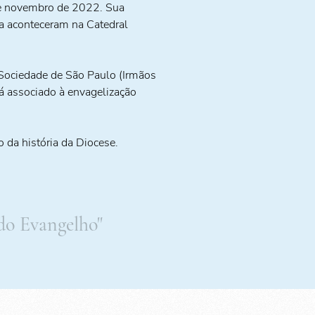
 novembro de 2022. Sua
a aconteceram na Catedral
 Sociedade de São Paulo (Irmãos
tá associado à envagelização
o da história da Diocese.
do Evangelho"