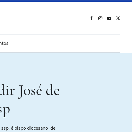
ntos
ir José de
sp
 ssp, é bispo diocesano de