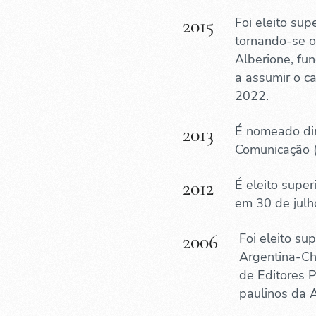
2015
Foi eleito sup
tornando-se 
Alberione, fun
a assumir o c
2022.
2013
É nomeado dir
Comunicação 
2012
É eleito super
em 30 de julh
2006
Foi eleito su
Argentina-Ch
de Editores 
paulinos da A