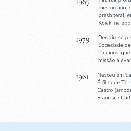
1987
Fez sua prof
mesmo ano, e
presbiteral,
Koiak, na épo
1979
Decidiu-se pe
Sociedade de
Paulinos, que
missão a evan
1961
Nasceu em San
É filho de The
Castro (ambos 
Francisco Carl