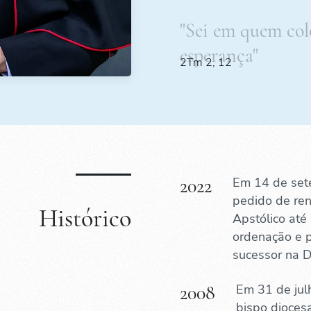
"Sei em quem co
esperança"
2Tm 2, 12
2022
Em 14 de set
pedido de re
Histórico
Apstólico at
ordenação e p
sucessor na D
2008
Em 31 de jul
bispo dioce