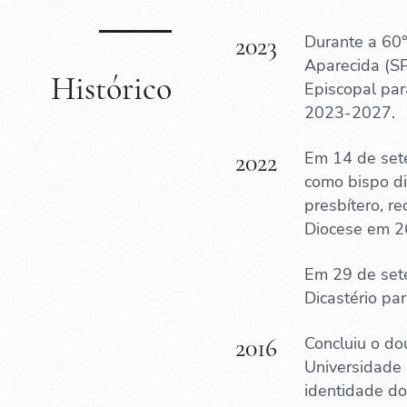
2023
Durante a 60
Aparecida (SP
Histórico
Episcopal pa
2023-2027.
2022
Em 14 de set
como bispo d
presbítero, r
Diocese em 2
Em 29 de set
Dicastério pa
2016
Concluiu o do
Universidade 
identidade do