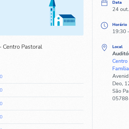
Data
24 out
Horário
19:30 
- Centro Pastoral
Local
Auditó
Centro
Família
Avenid
30
Deo, 1
30
São Pa
05788
30
30