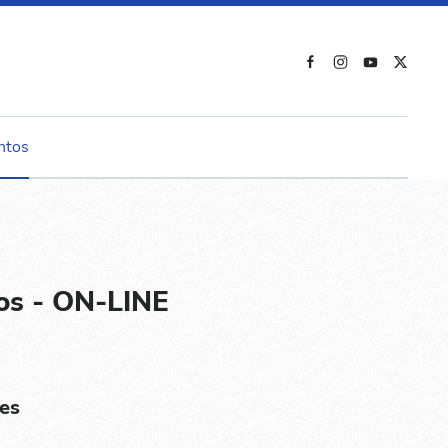
ntos
gos - ON-LINE
es