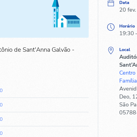
Data
20 fev
Horário
19:30 
tônio de Sant'Anna Galvão -
Local
Auditó
Sant’A
Centro
Família
Avenid
30
Deo, 1
São Pa
30
05788
30
30