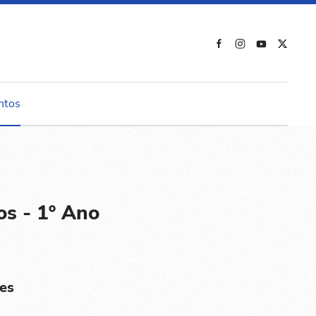
ntos
os - 1º Ano
es