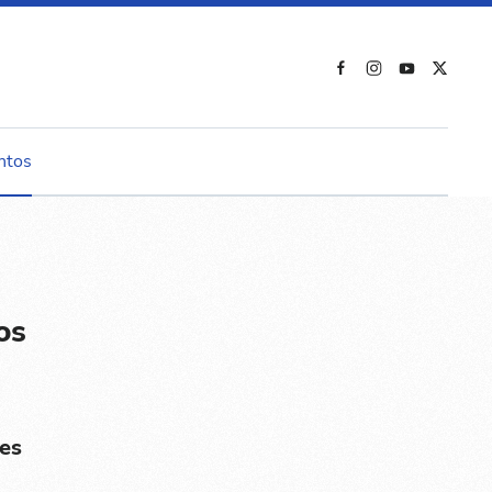
ntos
os
es