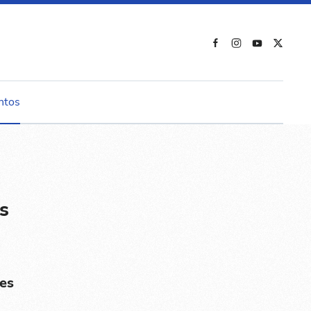
ntos
s
es