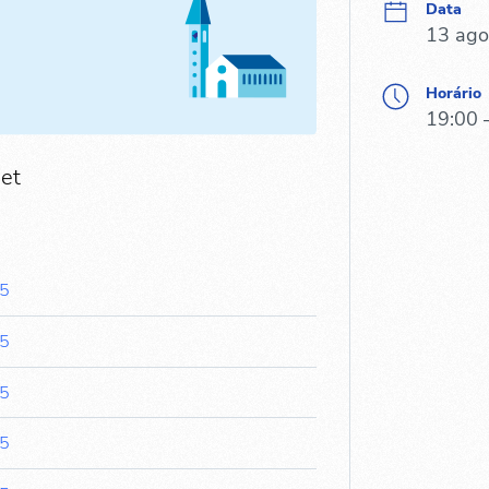
Data
13 ago
Horário
19:00 
Met
45
45
45
45