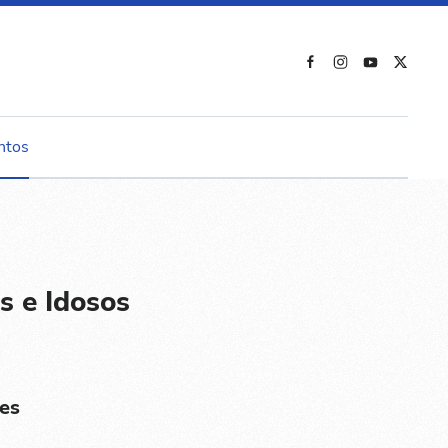
ntos
s e Idosos
es