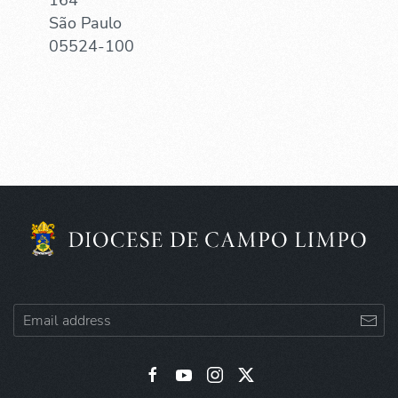
São Paulo
05524-100