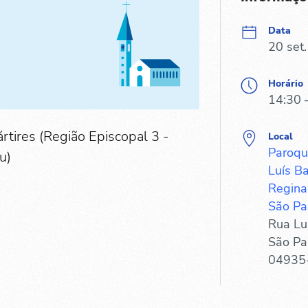
Data
20 set
Horário
14:30 
rtires (Região Episcopal 3 -
Local
Paroqu
u)
Luís Ba
Regina,
São Pau
Rua Luí
São Pa
04935