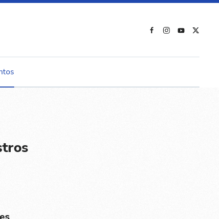
ntos
stros
es