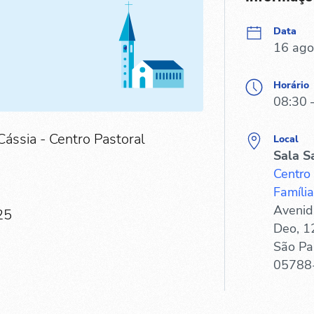
Data
16 ago
Horário
08:30 
Cássia - Centro Pastoral
Local
Sala S
Centro
Família
Avenid
25
Deo, 1
São Pa
05788