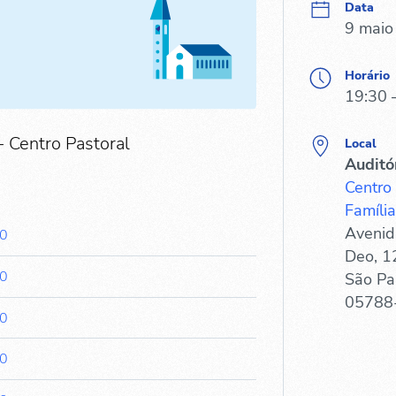
Data
9 maio
Horário
19:30 
- Centro Pastoral
Local
Auditó
Centro
Família
Avenid
30
Deo, 1
30
São Pa
05788
30
30