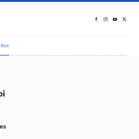
ntos
bi
es