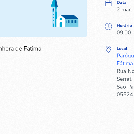
Data
2 mar.
Horário
09:00 
nhora de Fátima
Local
Paróqu
Fátima 
Rua No
Serrat,
São Pa
05524