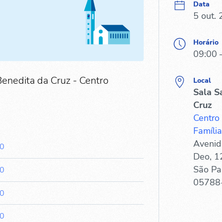
Data
5 out.
Horário
09:00 
Benedita da Cruz - Centro
Local
Sala S
Cruz
Centro
Família
Avenid
00
Deo, 1
São Pa
00
05788
00
00