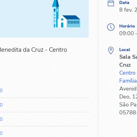
Data
8 fev.
Horário
09:00 
Benedita da Cruz - Centro
Local
Sala S
Cruz
Centro
Família
Avenid
00
Deo, 1
São Pa
00
05788
00
00