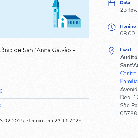
Data
23 fev
Horário
08:00 
tônio de Sant'Anna Galvão -
Local
Auditó
Sant’A
Centro
Família
Avenid
00
Deo, 1
São Pa
00
05788
23.02.2025 e termina em 23.11.2025.