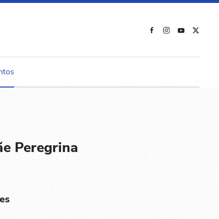
ntos
ãe Peregrina
es