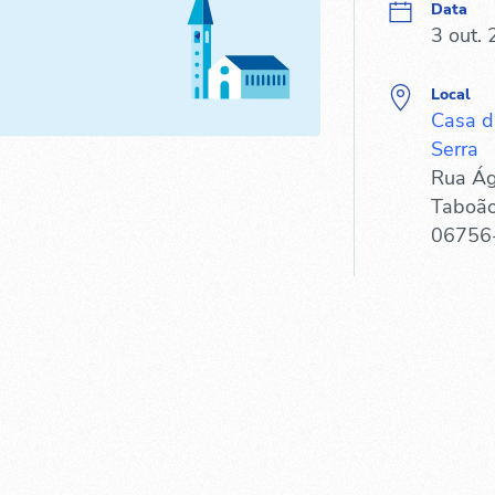
Data
3 out.
Local
Casa d
Serra
Rua Ág
Taboão
06756