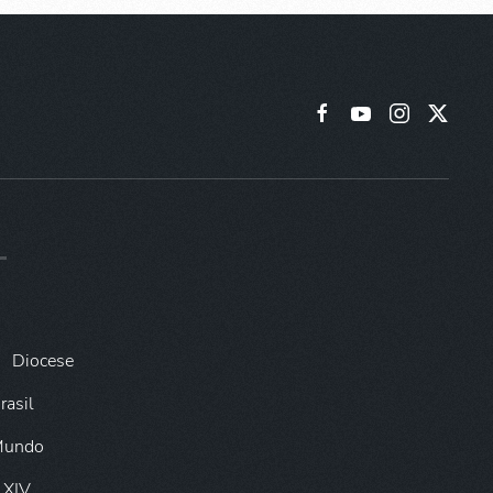
Diocese
rasil
 Mundo
 XIV