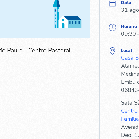
Data
31 ago
Horário
09:30 
ão Paulo - Centro Pastoral
Local
Casa S
Alamed
Medina
Embu d
06843
Sala S
Centro
Família
Avenid
Deo, 1