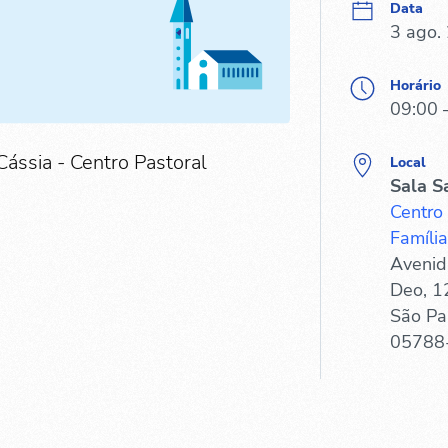
Data
3 ago.
Horário
09:00 
Cássia - Centro Pastoral
Local
Sala S
Centro
Família
Avenid
Deo, 1
São Pa
05788