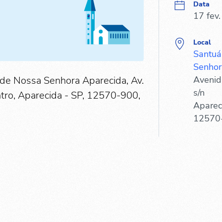
Data
17 fev
Local
Santuá
Senhor
l de Nossa Senhora Aparecida, Av.
Avenida
s/n
entro, Aparecida - SP, 12570-900,
Aparec
12570