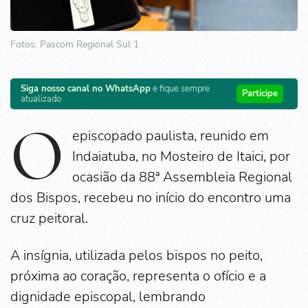
Fotos: Pascom Regional Sul 1
Siga nosso canal no WhatsApp
e fique sempre
Participe
atualizado
O
episcopado paulista, reunido em
Indaiatuba, no Mosteiro de Itaici, por
ocasião da 88ª Assembleia Regional
dos Bispos, recebeu no início do encontro uma
cruz peitoral.
A insígnia, utilizada pelos bispos no peito,
próxima ao coração, representa o ofício e a
dignidade episcopal, lembrando