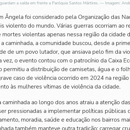
aguardam a saída em frente a Paróquia Santos Mártires. — Imagem: And
m Ângela foi considerado pela Organização das N
is violento do mundo. Várias guerras ocorriam ao r
mortes violentas apenas nessa região da cidade d
 a caminhada, a comunidade buscou, desde a primei
ade de um povo lutador, que ansiava pelo fim da vio
ra vez, o evento contou com o patrocínio da Caixa E
o permitiu a distribuição de camisetas, água e o fo
grave caso de violência ocorrido em 2024 na região 
nto às mulheres vítimas de violência da cidade.
 caminhada ao longo dos anos atraiu a atenção das
er pressionadas a implementar políticas públicas 
eamento, moradia, saúde e educação nos bairros mai
inhada também manteve outra tradição: carregar cr