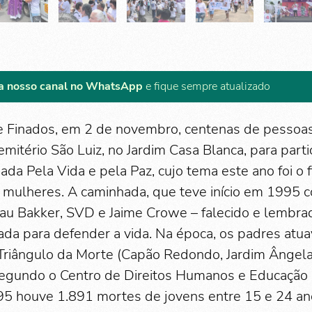
a nosso canal no WhatsApp
e fique sempre atualizado
de Finados, em 2 de novembro, centenas de pessoa
emitério São Luiz, no Jardim Casa Blanca, para parti
da Pela Vida e pela Paz, cujo tema este ano foi o f
 mulheres. A caminhada, que teve início em 1995 c
au Bakker, SVD e Jaime Crowe – falecido e lembra
riada para defender a vida. Na época, os padres atu
Triângulo da Morte (Capão Redondo, Jardim Ângela
segundo o Centro de Direitos Humanos e Educação
5 houve 1.891 mortes de jovens entre 15 e 24 an