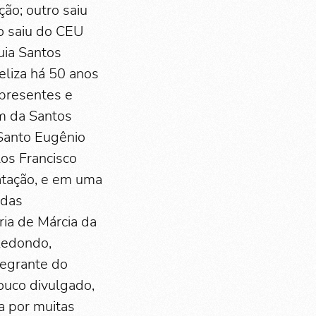
ção; outro saiu
o saiu do CEU
uia Santos
eliza há 50 anos
 presentes e
am da Santos
 Santo Eugênio
los Francisco
atação, e em uma
idas
ria de Márcia da
Redondo,
tegrante do
ouco divulgado,
a por muitas