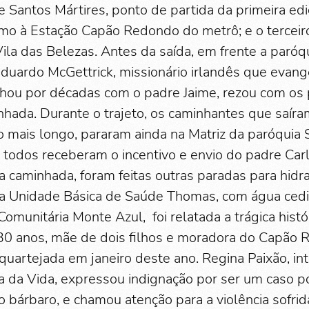
 Santos Mártires, ponto de partida da primeira edi
o à Estação Capão Redondo do metrô; e o terceir
Vila das Belezas. Antes da saída, em frente a paróq
Eduardo McGettrick, missionário irlandês que evang
alhou por décadas com o padre Jaime, rezou com os
hada. Durante o trajeto, os caminhantes que saír
eto mais longo, pararam ainda na Matriz da paróquia
e todos receberam o incentivo e envio do padre Car
a caminhada, foram feitas outras paradas para hidr
 a Unidade Básica de Saúde Thomas, com água ced
omunitária Monte Azul, foi relatada a trágica histó
 30 anos, mãe de dois filhos e moradora do Capão 
quartejada em janeiro deste ano. Regina Paixão, in
da Vida, expressou indignação por ser um caso p
bárbaro, e chamou atenção para a violência sofrid