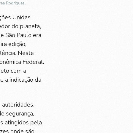
rea Rodrigues.
ações Unidas
edor do planeta,
e São Paulo era
ra edição,
lência. Neste
conômica Federal.
lheto com a
e a indicação da
 autoridades,
de segurança,
s atingidos pela
uzes onde são