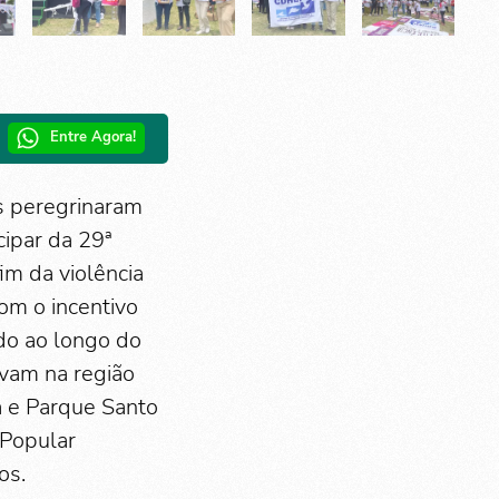
Entre Agora!
s peregrinaram
cipar da 29ª
im da violência
om o incentivo
do ao longo do
avam na região
 e Parque Santo
 Popular
os.