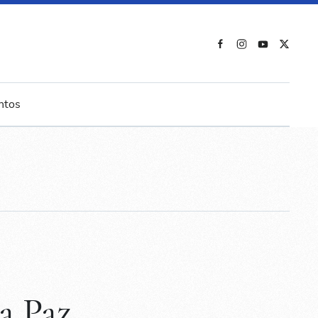
ntos
a Paz