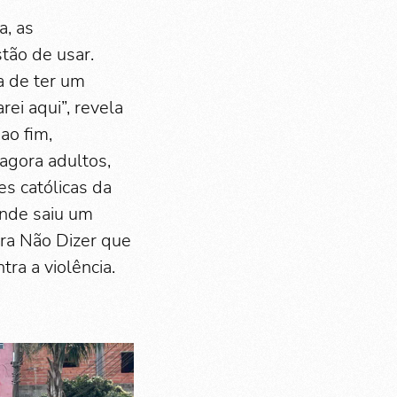
a, as
stão de usar.
a de ter um
ei aqui”, revela
ao fim,
 agora adultos,
s católicas da
onde saiu um
ra Não Dizer que
ra a violência.