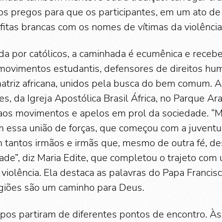
s pregos para que os participantes, em um ato de 
fitas brancas com os nomes de vítimas da violência
a por católicos, a caminhada é ecumênica e receb
 movimentos estudantis, defensores de direitos hu
matriz africana, unidos pela busca do bem comum. A
, da Igreja Apostólica Brasil África, no Parque Arar
os movimentos e apelos em prol da sociedade. “Mu
essa união de forças, que começou com a juventud
 tantos irmãos e irmãs que, mesmo de outra fé, de
ade”, diz Maria Edite, que completou o trajeto com
violência. Ela destaca as palavras do Papa Francisc
igiões são um caminho para Deus.
pos partiram de diferentes pontos de encontro. À