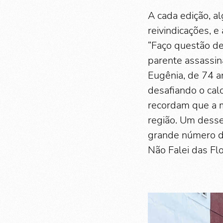
A cada edição, a
reivindicações, e
“Faço questão de
parente assassin
Eugênia, de 74 an
desafiando o calo
recordam que a m
região. Um desse
grande número d
Não Falei das Flo