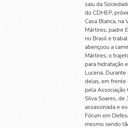
saiu da Sociedade
do CDHEP, próxim
Casa Blanca, na 
Mártires, padre 
no Brasil e trab
abençoou a camin
Mártires, o traj
para hidratação 
Lucena. Durante 
delas, em frente
pela Associação C
Silva Soares, de
assassinada e es
Fórum em Defesa 
mesmo sendo tão 