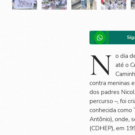
Sig
N
o dia 
até o C
Caminha
contra meninas e
dos padres Nicol
percurso –, foi c
conhecida como 
Antônio), onde, 
(CDHEP), em 199