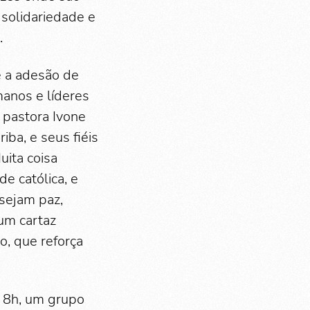
solidariedade e
.
e a adesão de
manos e líderes
 pastora Ivone
iba, e seus fiéis
ita coisa
e católica, e
sejam paz,
 um cartaz
o, que reforça
s 8h, um grupo