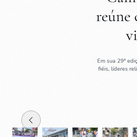
reúne 
v
Em sua 29ª ediç
fiéis, líderes 