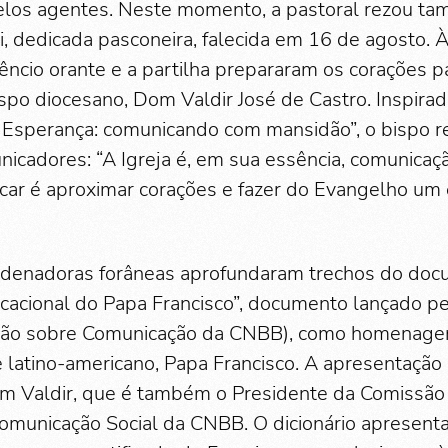
elos agentes. Neste momento, a pastoral rezou ta
i, dedicada pasconeira, falecida em 16 de agosto. À
êncio orante e a partilha prepararam os corações pa
o diocesano, Dom Valdir José de Castro. Inspira
Esperança: comunicando com mansidão”, o bispo re
icadores: “A Igreja é, em sua essência, comunica
ar é aproximar corações e fazer do Evangelho um
rdenadoras forâneas aprofundaram trechos do doc
icacional do Papa Francisco”, documento lançado 
xão sobre Comunicação da CNBB), como homenag
ce latino-americano, Papa Francisco. A apresentaçã
Dom Valdir, que é também o Presidente da Comissão
Comunicação Social da CNBB. O dicionário apresenta