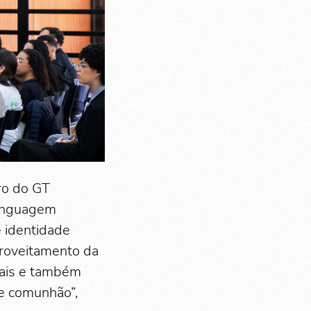
ro do GT
linguagem
e identidade
proveitamento da
ciais e também
de comunhão”,