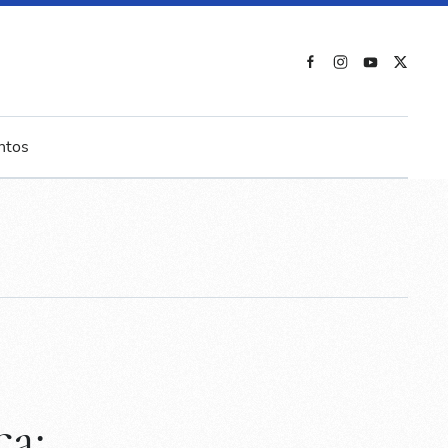
ntos
ça: