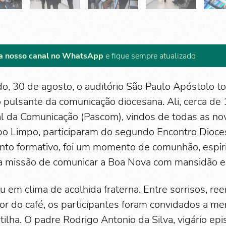
a nosso canal no WhatsApp
e fique sempre atualizado
o, 30 de agosto, o auditório São Paulo Apóstolo t
 pulsante da comunicação diocesana. Ali, cerca de
l da Comunicação (Pascom), vindos de todas as nov
o Limpo, participaram do segundo Encontro Dioce
to formativo, foi um momento de comunhão, espiri
a missão de comunicar a Boa Nova com mansidão e
em clima de acolhida fraterna. Entre sorrisos, ree
or do café, os participantes foram convidados a m
ilha. O padre Rodrigo Antonio da Silva, vigário epi