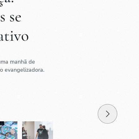
s se
ativo
 uma manhã de
ão evangelizadora.