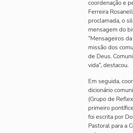
coordenação e p
Ferreira Rosanell
proclamada, o sil
mensagem do bisp
“Mensageiros da 
missão dos comun
de Deus. Comunic
vida”, destacou.
Em seguida, coo
dicionário comun
(Grupo de Refle
primeiro pontífi
foi escrita por 
Pastoral para a 