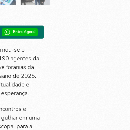
Entre Agora!
ornou-se o
 190 agentes da
e foranias da
sano de 2025.
tualidade e
 esperança.
ncontros e
ergulhar em uma
scopal para a