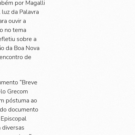
mbém por Magalli
 luz da Palavra
ra ouvir a
do no tema
fletiu sobre a
ção da Boa Nova
 encontro de
umento “Breve
pelo Grecom
em póstuma ao
o do documento
 Episcopal
 diversas