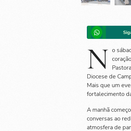
Sig
N
o sábad
coração
Pastora
Diocese de Camp
Mais que um even
fortalecimento d
A manhã começou 
conversas ao red
atmosfera de part