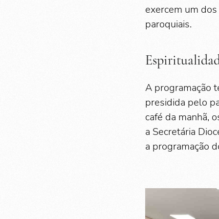
exercem um dos s
paroquiais.
Espiritualida
A programação te
presidida pelo p
café da manhã, o
a Secretária Dio
a programação do