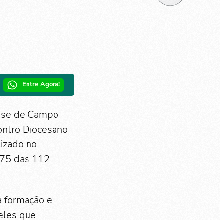
Entre Agora!
ocese de Campo
contro Diocesano
lizado no
 75 das 112
à formação e
eles que