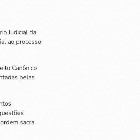
io Judicial da
ial ao processo
reito Canônico
entadas pelas
ntos
 questões
 ordem sacra,