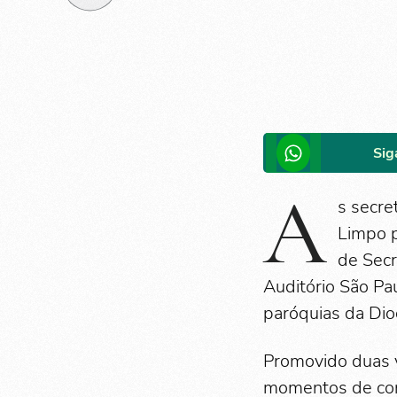
Sig
A
s secre
Limpo p
de Secr
Auditório São Pa
paróquias da Dio
Promovido duas v
momentos de conf