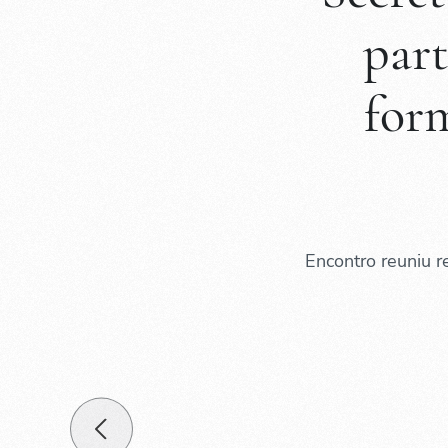
par
for
Encontro reuniu 