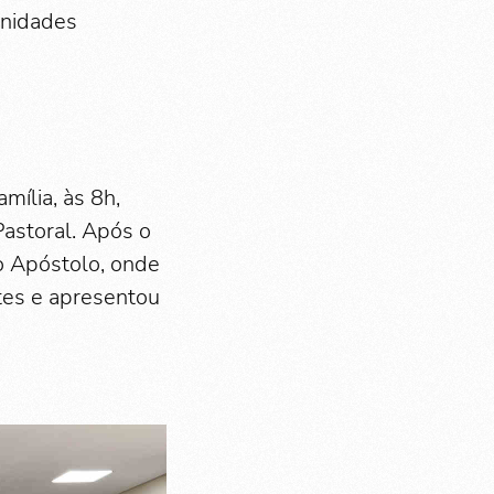
unidades
mília, às 8h,
astoral. Após o
o Apóstolo, onde
ntes e apresentou