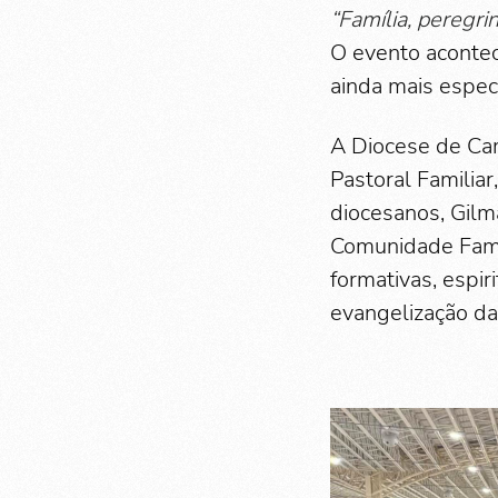
“Família, peregri
O evento acontec
ainda mais espec
A Diocese de Ca
Pastoral Familia
diocesanos, Gilm
Comunidade Famíl
formativas, espi
evangelização das