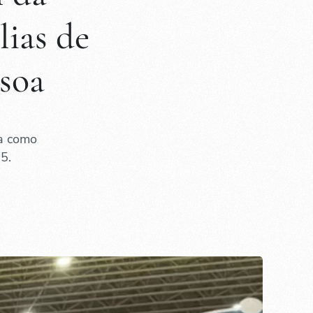
lias de
ssoa
ia como
5.