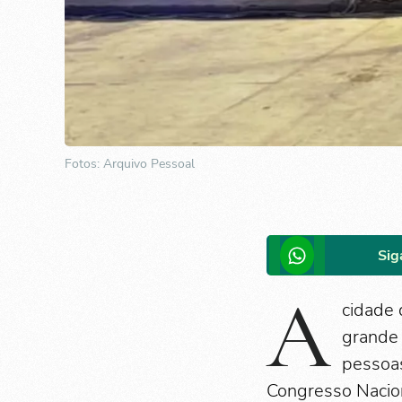
Fotos: Arquivo Pessoal
Sig
A
cidade 
grande 
pessoas
Congresso Nacion