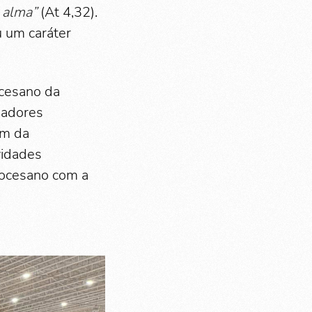
 alma”
(At 4,32).
u um caráter
cesano da
nadores
ém da
vidades
diocesano com a