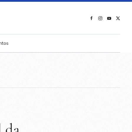
ntos
 da