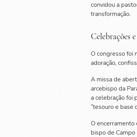
convidou a past
transformação.
Celebrações e
O congresso foi m
adoração, confiss
A missa de abert
arcebispo da Par
a celebração foi
“tesouro e base d
O encerramento c
bispo de Campo M