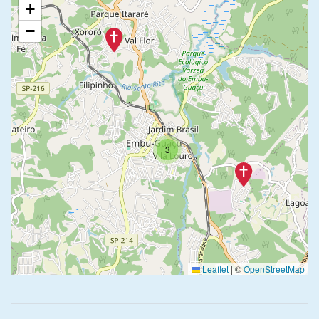
+
−
3
Leaflet
|
©
OpenStreetMap