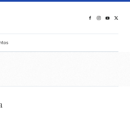
ntos
a