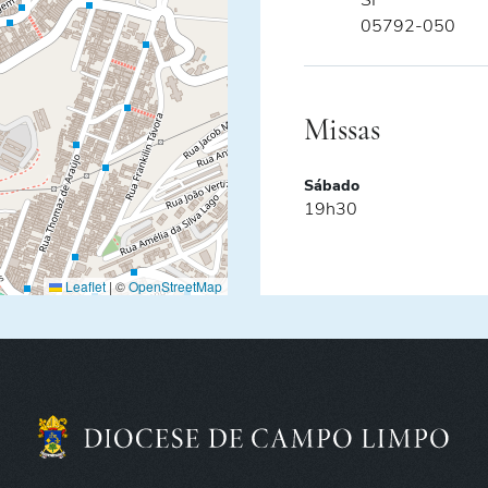
SP
05792-050
Missas
Sábado
19h30
Leaflet
|
©
OpenStreetMap