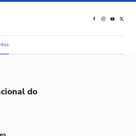
ntos
cional do
es