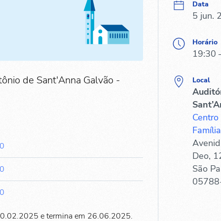
Data
5 jun.
Horário
19:30 
tônio de Sant'Anna Galvão -
Local
Auditó
Sant’A
Centro
Família
Avenid
30
Deo, 1
São Pa
30
05788
30
20.02.2025 e termina em 26.06.2025.