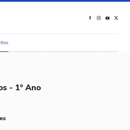
ntos
os - 1º Ano
es