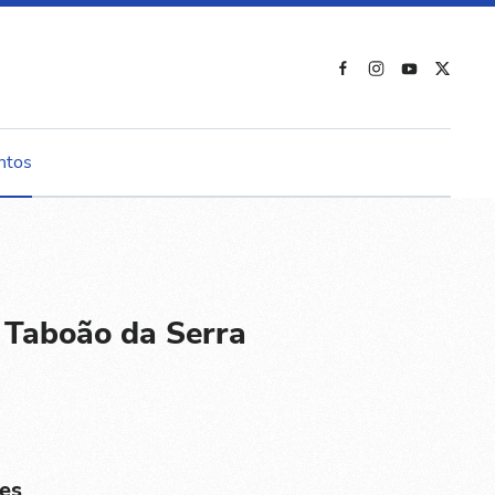
ntos
 Taboão da Serra
es