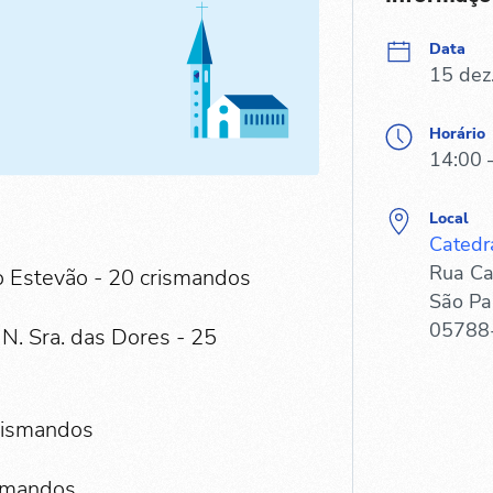
Data
15 dez
Horário
14:00 
Local
Catedr
Rua Ca
to Estevão - 20 crismandos
São Pa
05788
N. Sra. das Dores - 25
crismandos
ismandos