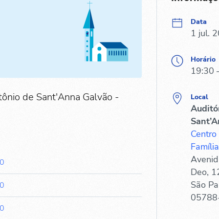
Data
1 jul. 
Horário
19:30 
tônio de Sant'Anna Galvão -
Local
Auditó
Sant’A
Centro
Família
Avenid
30
Deo, 1
São Pa
30
05788
30