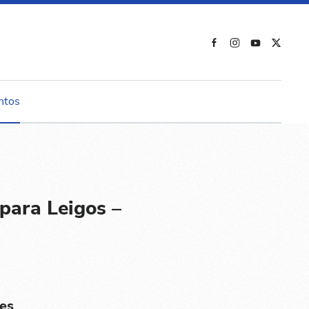
ntos
 para Leigos –
es