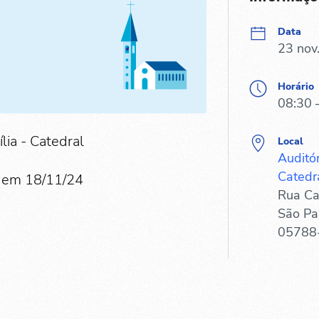
Data
23 nov
Horário
08:30 
lia - Catedral
Local
Auditó
Catedr
 em 18/11/24
Rua Ca
São Pa
05788