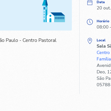
Data
20 out
Horário
08:00 
ão Paulo - Centro Pastoral
Local
Sala S
Centro
Família
Avenid
Deo, 1
São Pa
05788