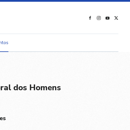
ntos
oral dos Homens
es