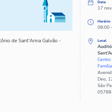
Data
17 nov
Horário
08:00 
tônio de Sant'Anna Galvão -
Local
Auditó
Sant’A
Centro
Família
Avenid
Deo, 1
São Pa
05788