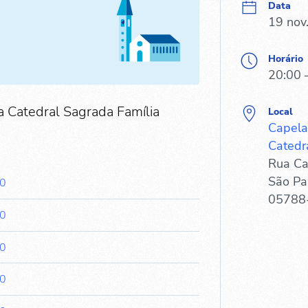
Data
19 nov
Horário
20:00 
a Catedral Sagrada Família
Local
Capela
Catedr
Rua Ca
São Pa
10
05788
10
10
10