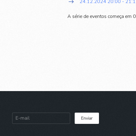
24.12.2024
20:00
-
21:
A série de eventos começa em 
Enviar