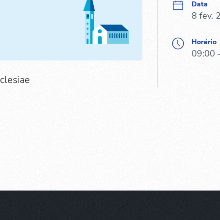
Data
8 fev.
Horário
09:00 
clesiae