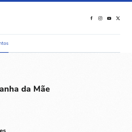
ntos
panha da Mãe
es