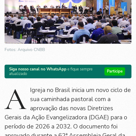
Fotos: Arquivo CNBB
Siga nosso canal no WhatsApp
e fique sempre
Participe
atualizado
A
Igreja no Brasil inicia um novo ciclo de
sua caminhada pastoral com a
aprovação das novas Diretrizes
Gerais da Ação Evangelizadora (DGAE) para o
período de 2026 a 2032. O documento foi
aprovado durante a 62ª Assembleia Geral da