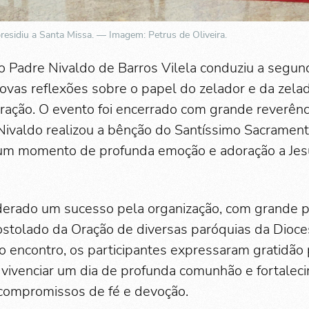
presidiu a Santa Missa. — Imagem: Petrus de Oliveira.
 o Padre Nivaldo de Barros Vilela conduziu a segu
 novas reflexões sobre o papel do zelador e da zela
ação. O evento foi encerrado com grande reverênc
ivaldo realizou a bênção do Santíssimo Sacrament
um momento de profunda emoção e adoração a Jes
siderado um sucesso pela organização, com grande p
tolado da Oração de diversas paróquias da Dioc
do encontro, os participantes expressaram gratidão
vivenciar um dia de profunda comunhão e fortalecim
compromissos de fé e devoção.