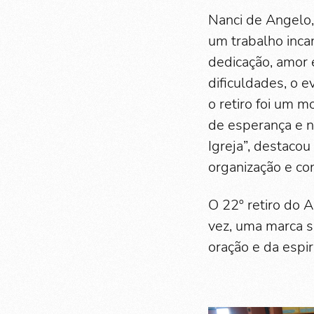
Nanci de Angelo
um trabalho inca
dedicação, amor 
dificuldades, o e
o retiro foi um 
de esperança e n
Igreja”, destaco
organização e co
O 22º retiro do
vez, uma marca s
oração e da espi