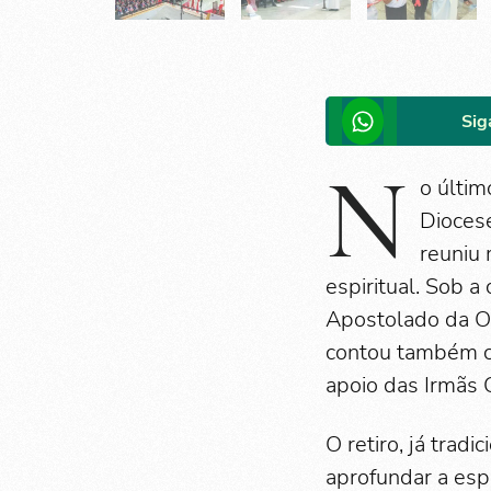
Sig
N
o últim
Diocese
reuniu 
espiritual. Sob 
Apostolado da Or
contou também co
apoio das Irmãs 
O retiro, já tra
aprofundar a esp