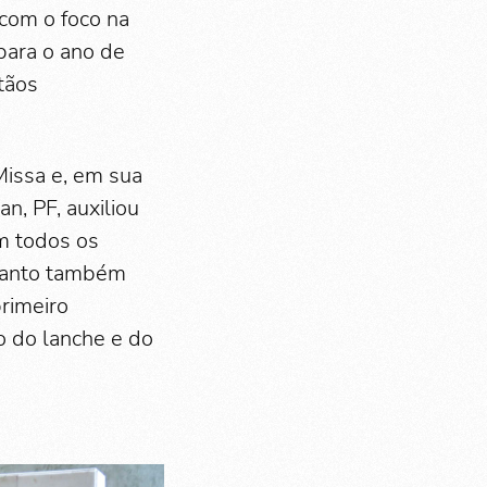
 com o foco na
para o ano de
tãos
Missa e, em sua
n, PF, auxiliou
em todos os
 Santo também
rimeiro
 do lanche e do