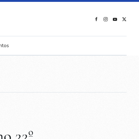
ntos
o 22º