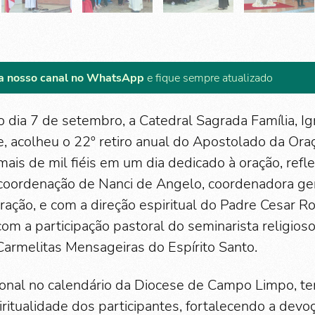
a nosso canal no WhatsApp
e fique sempre atualizado
o dia 7 de setembro, a Catedral Sagrada Família, I
, acolheu o 22º retiro anual do Apostolado da Ora
mais de mil fiéis em um dia dedicado à oração, ref
a coordenação de Nanci de Angelo, coordenadora ge
ação, e com a direção espiritual do Padre Cesar Ro
m a participação pastoral do seminarista religioso 
Carmelitas Mensageiras do Espírito Santo.
dicional no calendário da Diocese de Campo Limpo, t
iritualidade dos participantes, fortalecendo a dev