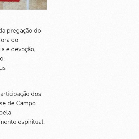
nda pregação do
dora do
ia e devoção,
o,
us
articipação dos
ese de Campo
 pela
ento espiritual,