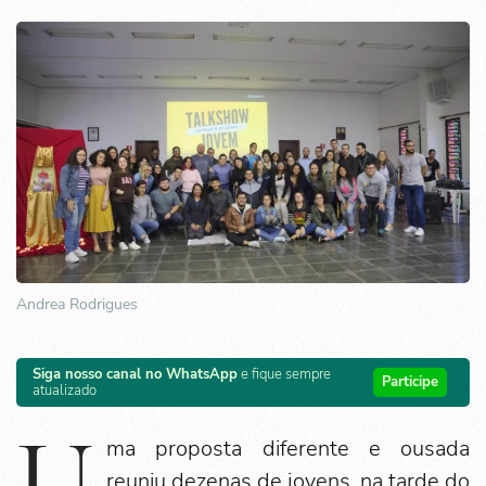
Andrea Rodrigues
Siga nosso canal no WhatsApp
e fique sempre
Participe
atualizado
U
ma proposta diferente e ousada
reuniu dezenas de jovens, na tarde do