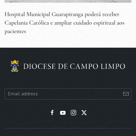
Hospital Municipal Guarapiranga poderá receber
Capelania Católica e ampliar cuidado espiritual aos
pacientes