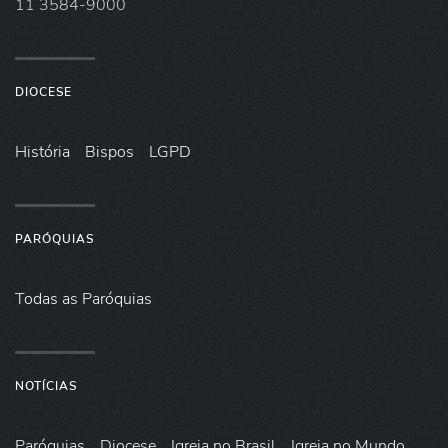
11 3584-9000
DIOCESE
História
Bispos
LGPD
PARÓQUIAS
Todas as Paróquias
NOTÍCIAS
Paróquias
Diocese
Igreja no Brasil
Igreja no Mundo