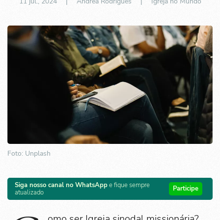
11 jul., 2024
| Andrea Rodrigues |
Igreja no Mundo
Foto: Unplash
Siga nosso canal no WhatsApp
e fique sempre
Participe
atualizado
omo ser Igreja sinodal missionária?