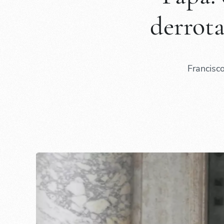
derrota
Francisc