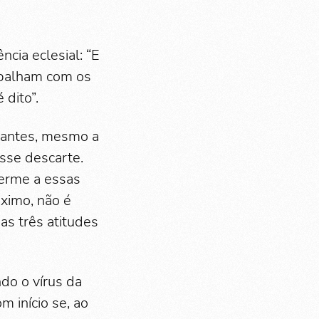
cia eclesial: “E
rabalham com os
 dito”.
rantes, mesmo a
sse descarte.
nerme a essas
óximo, não é
as três atitudes
do o vírus da
m início se, ao