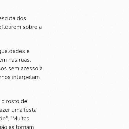
 escuta dos
fletirem sobre a
igualdades e
em nas ruas,
sos sem acesso à
rnos interpelam
 o rosto de
azer uma festa
de". "Muitas
não as tornam