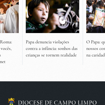
Papa denuncia violações
O Papa: 
e Roma:
contra a infância: sonhos das
nossos co
 vocês,
crianças se tornem realidade
na caridad
s
rnet