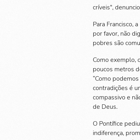
críveis", denuncio
Para Francisco, 
por favor, não di
pobres são comuni
Como exemplo, o 
poucos metros do
“Como podemos ac
contradições é u
compassivo e não 
de Deus.
O Pontífice pedi
indiferença, prom