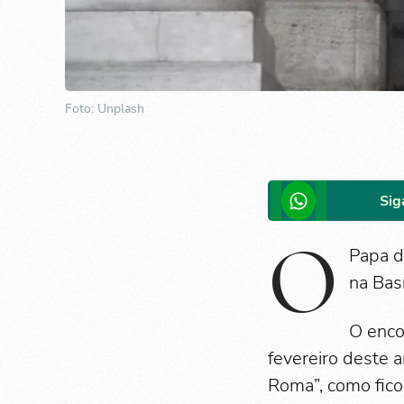
Foto: Unplash
Sig
O
Papa de
na Bas
O enco
fevereiro deste 
Roma”, como ficou