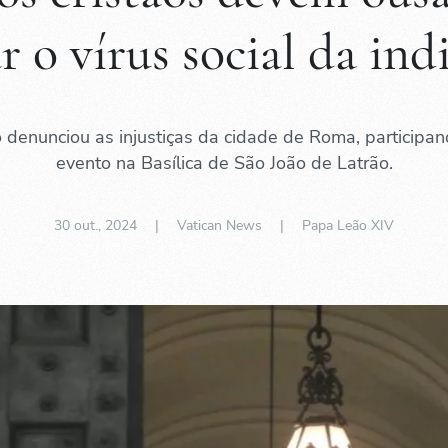
r o vírus social da ind
o denunciou as injustiças da cidade de Roma, participa
evento na Basílica de São João de Latrão.
30 out., 2024
| Vatican News |
Papa Leão XIV