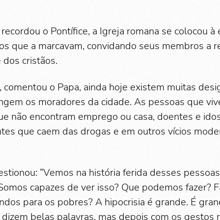
recordou o Pontífice, a Igreja romana se colocou à
os que a marcavam, convidando seus membros a re
 dos cristãos.
, comentou o Papa, ainda hoje existem muitas des
ngem os moradores da cidade. As pessoas que viv
que não encontram emprego ou casa, doentes e ido
ntes que caem das drogas e em outros vícios mode
stionou: “Vemos na história ferida desses pessoas
 Somos capazes de ver isso? Que podemos fazer? F
ndos para os pobres? A hipocrisia é grande. É gran
s dizem belas palavras, mas depois com os gestos 