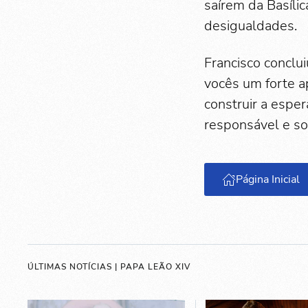
saírem da Basíli
desigualdades.
Francisco conclui
vocês um forte a
construir a esp
responsável e so
Página Inicial
ÚLTIMAS NOTÍCIAS | PAPA LEÃO XIV