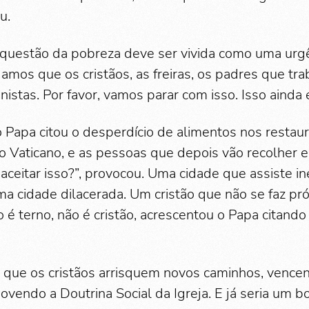
u.
a questão da pobreza deve ser vivida como uma urgên
gamos que os cristãos, as freiras, os padres que t
stas. Por favor, vamos parar com isso. Isso ainda é
Papa citou o desperdício de alimentos nos restau
 Vaticano, e as pessoas que depois vão recolher e
eitar isso?”, provocou. Uma cidade que assiste i
ma cidade dilacerada. Um cristão que não se faz pr
é terno, não é cristão, acrescentou o Papa citando 
u que os cristãos arrisquem novos caminhos, vencen
ovendo a Doutrina Social da Igreja. E já seria um bo