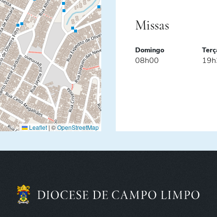
Missas
Domingo
Terç
08h00
19h
Leaflet
|
©
OpenStreetMap