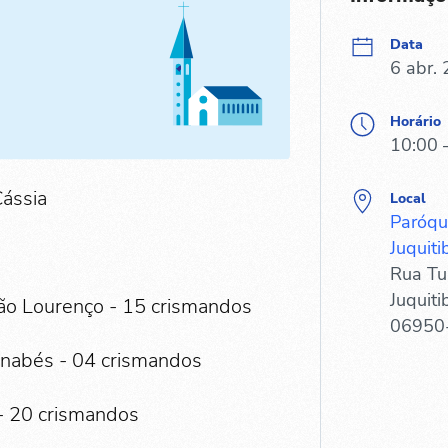
Data
6 abr.
Horário
10:00 
Cássia
Local
Paróqu
Juquiti
Rua Tul
Juquiti
São Lourenço - 15 crismandos
06950
rnabés - 04 crismandos
 - 20 crismandos