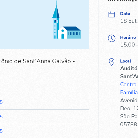
Data
18 out
Horário
15:00 
tônio de Sant'Anna Galvão -
Local
Auditó
Sant’A
Centro
Família
Avenid
45
Deo, 1
São Pa
45
05788
45