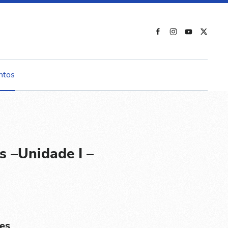
ntos
s –Unidade I –
es